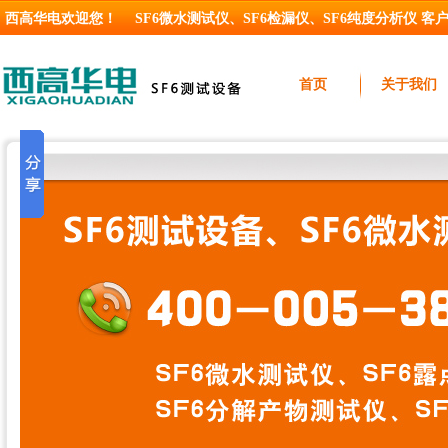
西高华电欢迎您！
SF6微水测试仪
、
SF6检漏仪
、
SF6纯度分析仪
客户服
首页
关于我们