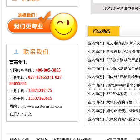
SF6气体密度继电器校
行业动态
[
业内动态
]·
电力电缆故障测试
[
业内动态
]·
电气设备绝缘劣化
[
业内动态
]·
SF6微水测试仪产
西高华电
[
业内动态
]·
SF6微水测试仪产品
400-005-3855
全国服务热线：
[
业内动态
]·
国内外SF6检测检
027-83655341 027-
业务电话：
83655331
[
业内动态
]·
sf6气体中微量水分
13871297575
业务手机：
[
业内动态
]·
SF6气体鉴定
(浏览:5
15337163615
业务手机：
[
业内动态
]·
六氟化硫的毒性
(浏览
网站：http://www.sf6weishui.com/
[
业内动态
]·
如何正确使用SF6气
联系人：罗文
[
业内动态
]·
六氟化硫电气设备