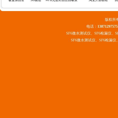
镀金加热管
3G猫池
WFB无密封自控自吸泵
淘宝开店教程
回
版权所
电话：
13871297575
SF6微水测试仪、SF6检漏仪、
SF6微水测试仪
、
SF6检漏仪